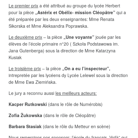
Le premier prix
a été attribué au groupe du lycée Herbert
pour la pièce
„Astérix et Obélix- mission Cléopâtre”
qui a
été préparée par les deux enseignantes: Mme Renata
Sikorska et Mme Aleksandra Poprawska.
Le deuxième prix
– la pièce
„Une voyante”
jouée par les
élèves de l’école primaire n°20 ( Szkoła Podstawowa im.
Jana Gutenberga) sous la direction de Mme Katarzyna
Kusiak
Le troisième prix
– la pièce
„On a eu l’inspecteur”,
intrepretée par les lycéens dy Lycée Lelewel sous la direction
de Mme Ewa Ziemińska.
Le jury a reconnu aussi
les meilleurs acteurs:
Kacper Rutkowski
(dans le rôle de Numérobis)
Zofia Żukowska
(dans le rôle de Cléopâtre)
Barbara Stasiak
(dans le rôle du Metteur en scène)
Nous remercions nos sponsors: l’école du français „Voilà” qui