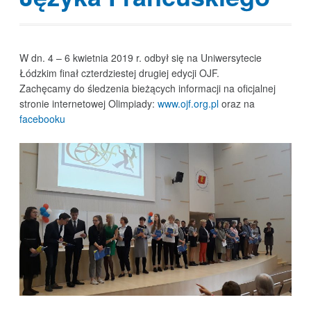
W dn. 4 – 6 kwietnia 2019 r. odbył się na Uniwersytecie
Łódzkim finał czterdziestej drugiej edycji OJF.
Zachęcamy do śledzenia bieżących informacji na oficjalnej
stronie internetowej Olimpiady:
www.ojf.org.pl
oraz na
facebooku