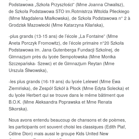
Podstawowa „Szkoła Przyszłości” (Mme Joanna Chwalisz),
de Szkoła Podstawowa STO im.Rotmistrza Witolda Pileckiego
(Mme Magdalena Miałkowska), de Szkoła Podstawowa n° 2 à
Grodzisk Mazowiecki (Mme Katarzyna Kilańska),
-plus grands (13-15 ans) de l’école „La Fontaine” (Mme
Aneta Porczyk Fromowitz), de l’école primaire n°20 Szkoła
Podstawowa im. Jana Gutenberga Fundacji Szkolnej, de
Gimnazjum près du lycée Sempołowska (Mme Monika
Szczepańska- Szewc) et de Gimnazjum Reytan (Mme
Urszula Śliwowska),
-les plus grands (16-19 ans) du lycée Lelewel (Mme Ewa
Ziemińska), de Zespół Szkół à Płock (Mme Edyta Solecka) et
du lycée Herbert qui se trouve dans le même bâtiment que
B.O.K. (Mme Aleksandra Poprawska et Mme Renata
Sikorska).
Nous avons entendu beaucoup de chansons et de poèmes,
les participants ont souvent choisi les classiques (Edith Piaf,
Céline Dion) mais aussi le groupe Kids United New