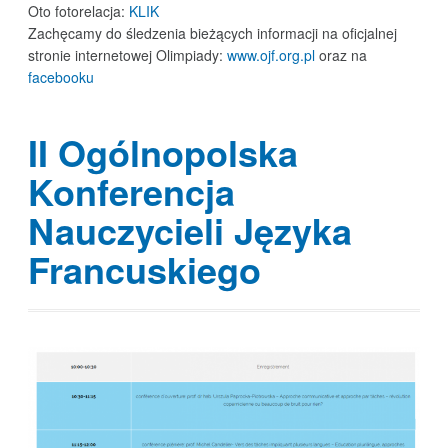
Oto fotorelacja:
KLIK
Zachęcamy do śledzenia bieżących informacji na oficjalnej
stronie internetowej Olimpiady:
www.ojf.org.pl
oraz na
facebooku
II Ogólnopolska
Konferencja
Nauczycieli Języka
Francuskiego