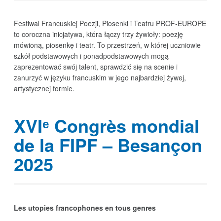
Festiwal Francuskiej Poezji, Piosenki i Teatru PROF‑EUROPE
to coroczna inicjatywa, która łączy trzy żywioły: poezję
mówioną, piosenkę i teatr. To przestrzeń, w której uczniowie
szkół podstawowych i ponadpodstawowych mogą
zaprezentować swój talent, sprawdzić się na scenie i
zanurzyć w języku francuskim w jego najbardziej żywej,
artystycznej formie.
XVIᵉ Congrès mondial
de la FIPF – Besançon
2025
Les utopies francophones en tous genres