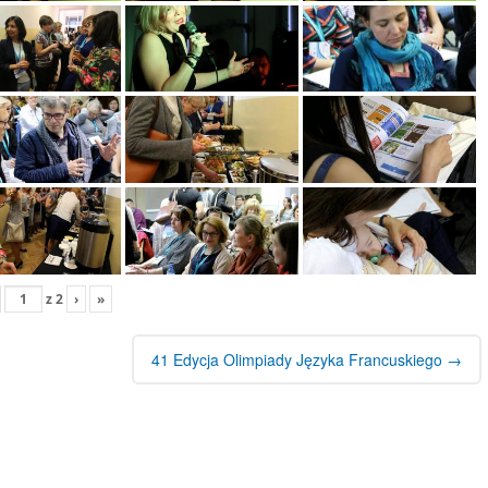
z
2
›
»
41 Edycja Olimpiady Języka Francuskiego
→