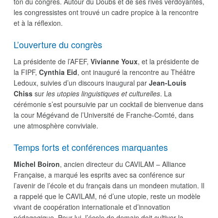
ton du congrès. Autour du Doubs et de ses rives verdoyantes,
les congressistes ont trouvé un cadre propice à la rencontre
et à la réflexion.
L’ouverture du congrès
La présidente de l’AFEF,
Vivianne Youx
, et la présidente de
la FIPF,
Cynthia Eid
, ont inauguré la rencontre au Théâtre
Ledoux, suivies d’un discours inaugural par
Jean-Louis
Chiss
sur
les utopies linguistiques et culturelles
. La
cérémonie s’est poursuivie par un cocktail de bienvenue dans
la cour Mégévand de l’Université de Franche-Comté, dans
une atmosphère conviviale.
Temps forts et conférences marquantes
Michel Boiron
, ancien directeur du CAVILAM – Alliance
Française, a marqué les esprits avec sa conférence sur
l’avenir de l’école et du français dans un mondeen mutation. Il
a rappelé que le CAVILAM, né d’une utopie, reste un modèle
vivant de coopération internationale et d’innovation
pédagogique. Pour lui, l’école de demain doit cultiver la