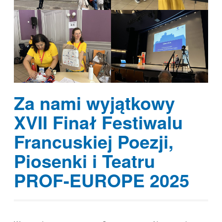
Za nami wyjątkowy
XVII Finał Festiwalu
Francuskiej Poezji,
Piosenki i Teatru
PROF-EUROPE 2025