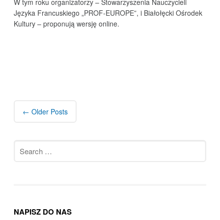
W tym roku organizatorzy – Stowarzyszenia Nauczycieli
Języka Francuskiego „PROF-EUROPE”, i Białołęcki Ośrodek
Kultury – proponują wersję online.
Post
navigation
←
Older Posts
Search
for:
NAPISZ DO NAS