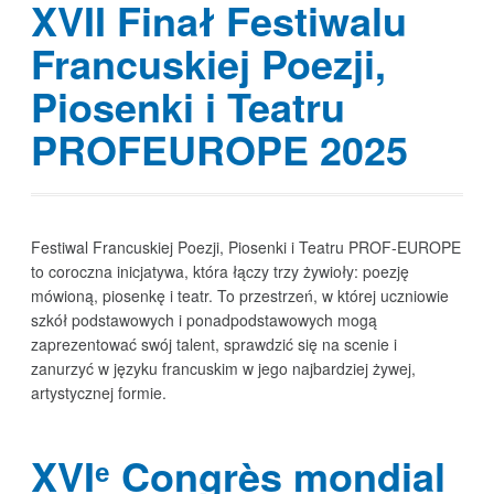
XVII Finał Festiwalu
Francuskiej Poezji,
Piosenki i Teatru
PROFEUROPE 2025
Festiwal Francuskiej Poezji, Piosenki i Teatru PROF‑EUROPE
to coroczna inicjatywa, która łączy trzy żywioły: poezję
mówioną, piosenkę i teatr. To przestrzeń, w której uczniowie
szkół podstawowych i ponadpodstawowych mogą
zaprezentować swój talent, sprawdzić się na scenie i
zanurzyć w języku francuskim w jego najbardziej żywej,
artystycznej formie.
XVIᵉ Congrès mondial