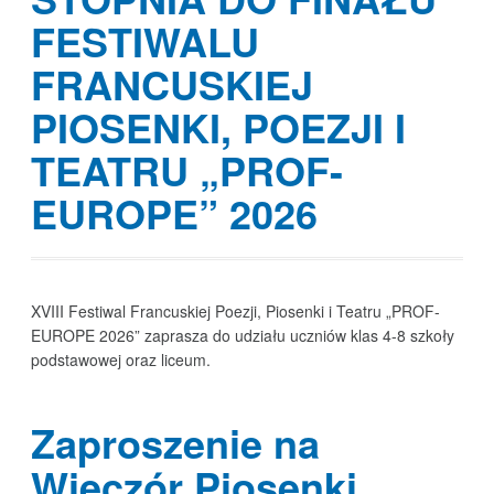
FESTIWALU
FRANCUSKIEJ
PIOSENKI, POEZJI I
TEATRU „PROF-
EUROPE” 2026
XVIII Festiwal Francuskiej Poezji, Piosenki i Teatru „PROF-
EUROPE 2026” zaprasza do udziału uczniów klas 4-8 szkoły
podstawowej oraz liceum.
Zaproszenie na
Wieczór Piosenki