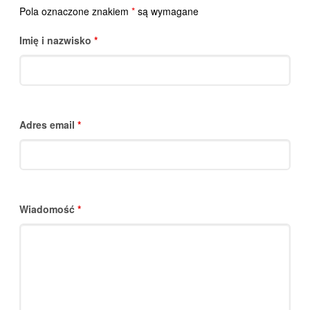
Pola oznaczone znakiem
*
są wymagane
Imię i nazwisko
*
Adres email
*
Wiadomość
*