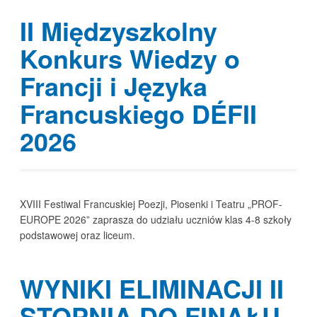
II Międzyszkolny
Konkurs Wiedzy o
Francji i Języka
Francuskiego DÉFII
2026
XVIII Festiwal Francuskiej Poezji, Piosenki i Teatru „PROF-
EUROPE 2026” zaprasza do udziału uczniów klas 4-8 szkoły
podstawowej oraz liceum.
WYNIKI ELIMINACJI II
STOPNIA DO FINAŁU