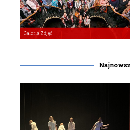
Galeria Zdjęć
Zapraszamy do galerii zdjęć z naszych wydarzeń.
Wejdź
Najnowsze