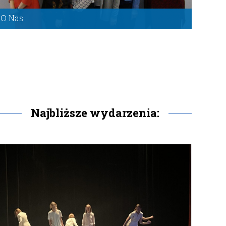
O Nas
Najważniejsze informacje na temat Stowarzyszenia
Nauczycieli Francuskiego
Wejdź
Najbliższe wydarzenia: