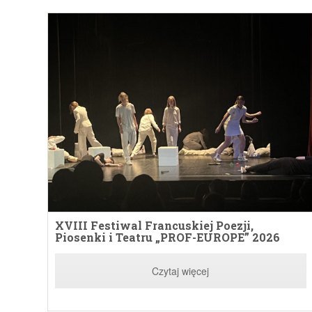
XVIII Festiwal Francuskiej Poezji,
Piosenki i Teatru „PROF-EUROPE” 2026
Czytaj więcej