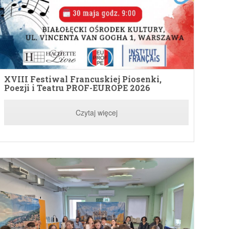
XVIII Festiwal Francuskiej Piosenki,
Poezji i Teatru PROF-EUROPE 2026
Czytaj więcej
VIII Festiwal Francuskiej Poezji,
XVII 
iosenki i Teatru „PROF-EUROPE 2026”
Piose
aprasza do udziału uczniów klas 4-8
zkoły podstawowej oraz liceum.
Czytaj więcej