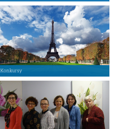
W serwisie specjalnym znajdziesz mapę, na której
zaznaczone są wszystkie nasze oddziały.
Wejdź do serwisu
Konkursy
Zapraszamy do zapoznania się z najnowszymi
konkursami
Wejdź