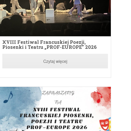
aproszenie na Wieczór Piosenki
XVIII Festiwal Francuskiej Poezji,
Zapra
rancuskiej
Piosenki i Teatru „PROF-EUROPE” 2026
MIĘD
O FR
„DÉFI
Czytaj więcej
Czytaj więcej
Inter
franç