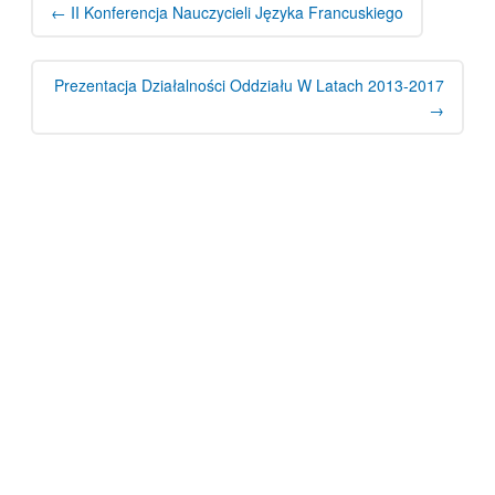
←
II Konferencja Nauczycieli Języka Francuskiego
Prezentacja Działalności Oddziału W Latach 2013-2017
→
Search
for:
NAPISZ DO NAS
Pola oznaczone znakiem
*
są wymagane
Imię i nazwisko
*