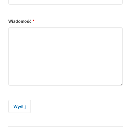
Wiadomość
*