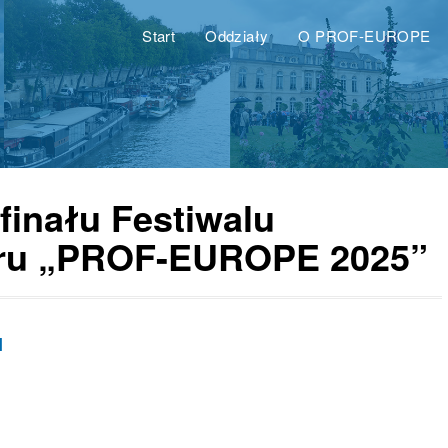
Start
Oddziały
O PROF-EUROPE
 finału Festiwalu
eatru „PROF-EUROPE 2025”
I