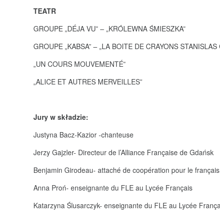
TEATR
GROUPE „DÉJA VU” – „KRÓLEWNA ŚMIESZKA”
GROUPE „KABSA” – „LA BOITE DE CRAYONS STANISLAS
„UN COURS MOUVEMENTÉ”
„ALICE ET AUTRES MERVEILLES”
Jury w składzie:
Justyna Bacz-Kazior -chanteuse
Jerzy Gajzler- Directeur de l’Alliance Française de Gdańsk
Benjamin Girodeau- attaché de coopération pour le frança
Anna Proń- enseignante du FLE au Lycée Français
Katarzyna Ślusarczyk- enseignante du FLE au Lycée França