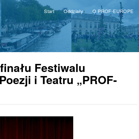
Start
Oddziały
O PROF-EUROPE
 finału Festiwalu
Poezji i Teatru „PROF-