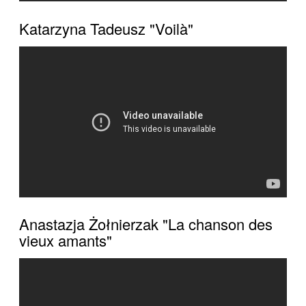
Katarzyna Tadeusz "Voilà"
Anastazja Żołnierzak "La chanson des
vieux amants"