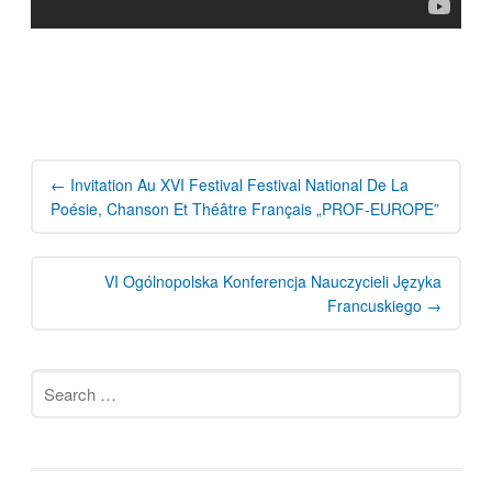
Post
navigation
←
Invitation Au XVI Festival Festival National De La
Poésie, Chanson Et Théâtre Français „PROF-EUROPE”
VI Ogólnopolska Konferencja Nauczycieli Języka
Francuskiego
→
Search
for: