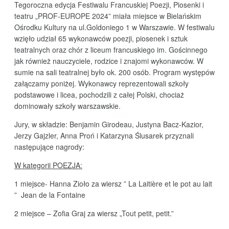
Tegoroczna edycja Festiwalu Francuskiej Poezji, Piosenki i
teatru „PROF-EUROPE 2024” miała miejsce w Bielańskim
Ośrodku Kultury na ul.Goldoniego 1 w Warszawie. W festiwalu
wzięło udział 65 wykonawców poezji, piosenek i sztuk
teatralnych oraz chór z liceum francuskiego im. Gościnnego
jak również nauczyciele, rodzice i znajomi wykonawców. W
sumie na sali teatralnej było ok. 200 osób. Program występów
załączamy poniżej. Wykonawcy reprezentowali szkoły
podstawowe i licea, pochodzili z całej Polski, chociaż
dominowały szkoły warszawskie.
Jury, w składzie: Benjamin Girodeau, Justyna Bacz-Kazior,
Jerzy Gajzler, Anna Proń i Katarzyna Ślusarek przyznali
następujące nagrody:
W kategorii POEZJA:
1 miejsce- Hanna Zioło za wiersz ” La Laitière et le pot au lait
” Jean de la Fontaine
2 miejsce – Zofia Graj za wiersz „Tout petit, petit.”