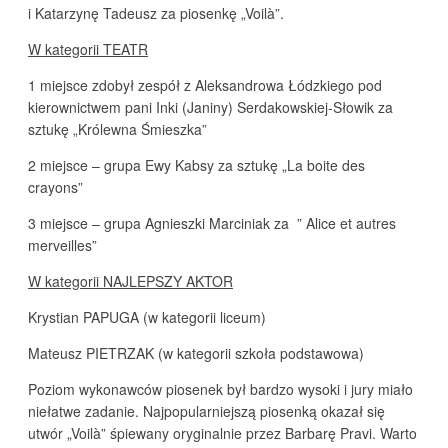
i Katarzynę Tadeusz za piosenkę „Voilà”.
W kategorii TEATR
1 miejsce zdobył zespół z Aleksandrowa Łódzkiego pod
kierownictwem pani Inki (Janiny) Serdakowskiej-Słowik za
sztukę „Królewna Śmieszka”
2 miejsce – grupa Ewy Kabsy za sztukę „La boite des
crayons”
3 miejsce – grupa Agnieszki Marciniak za ” Alice et autres
merveilles”
W kategorii NAJLEPSZY AKTOR
Krystian PAPUGA (w kategorii liceum)
Mateusz PIETRZAK (w kategorii szkoła podstawowa)
Poziom wykonawców piosenek był bardzo wysoki i jury miało
niełatwe zadanie. Najpopularniejszą piosenką okazał się
utwór „Voilà” śpiewany oryginalnie przez Barbarę Pravi. Warto