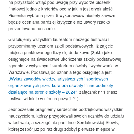
na przyszłość wziąć pod uwagę przy wyborze piosenki
finałowej jedno z kryteriów oceny jakim jest oryginalość.
Piosenka wybrana przez 5 wykonawców niestety zawsze
będzie oceniana bardziej krytycznie niż utwory rzadko
prezentowane na scenie.
Gratulujemy wszystkim laureatom naszego festiwalu i
przypominamy uczniom szkół podstawowych, iż zajęcie
miejsca punktowanego liczy się dodatkowo (3pkt.) jako
osiągnięcie na świadectwie ukończenia szkoły podstawowej
zgodnie z wytycznymi kuratorium oświaty i wychowania w
Warszawie. Podstawą do uznania tego osiągnięcia jest
„Wykaz zawodów wiedzy, artystycznych i sportowych
organizowanych przez kuratora oświaty i inne podmioty
działające na terenie szkoły – 2024”
załącznik nr 1 (nasz
festiwal widnieje w nim na pozycji 21).
Jednocześnie pragniemy serdecznie podziękować wszystkim
nauczycielom, którzy przygotowali swoich uczniów do udziału
w festiwalu, a szczególnie pani Ince Serdakowskiej-Słowik,
której zespół już po raz drugi zdobył pierwsze miejsce w