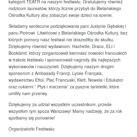
kategorii TEATR na naszym festiwalu. Gratulujemy również
rodzicom laureatów, którzy licznie przybyli do Bielańskiego
Ośrodka Kultury aby zobaczyć swoje dzieci na scenie.
Składamy serdeczne podziękowania pani Justynie Gębskiej i
panu Piotrowi Litwińcowi z Bielańskiego Ośrodka Kultury, bez
których pomocy nasz festiwal nie doszedłby do skutku.
Dziękujemy również wydawcom: Hachette, Draco, ELI i
Bookland, którzy zorganizowali kiermasz nowości francuskich
w trakcie festiwalu i sponsorowali nagrody dla najlepszych
wykonawców i nauczycieli. Dziękujemy naszym drogim
sponsorom z Ambasady Francji, Lycée Français,
wydawnictwu Ettoi, Plac Francuski, Klett, Nowela i Edukator
oraz cukierni ” Ptyś i marzenia” za pyszne tarteletki, które
umiliły nam przerwy.
Dziękujemy za udział wszystkim uczestnikom, przede
wszystkim tym spoza Warszawy! Mamy nadzieję, że za rok
spotkamy się ponownie!
Organizatorki Festiwalu: