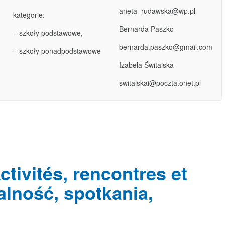
aneta_rudawska@wp.pl
kategorie:
Bernarda Paszko
– szkoły podstawowe,
bernarda.paszko@gmail.com
– szkoły ponadpodstawowe
Izabela Świtalska
switalskai@poczta.onet.pl
tivités, rencontres et
alność, spotkania,