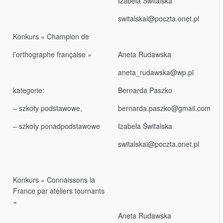
Izabela Świtalska
switalskai@poczta.onet.pl
Konkurs « Champion de
l’orthographe française »
Aneta Rudawska
aneta_rudawska@wp.pl
kategorie:
Bernarda Paszko
– szkoły podstawowe,
bernarda.paszko@gmail.com
– szkoły ponadpodstawowe
Izabela Świtalska
switalskai@poczta.onet.pl
Konkurs « Connaissons la
France par ateliers tournants
»
Aneta Rudawska