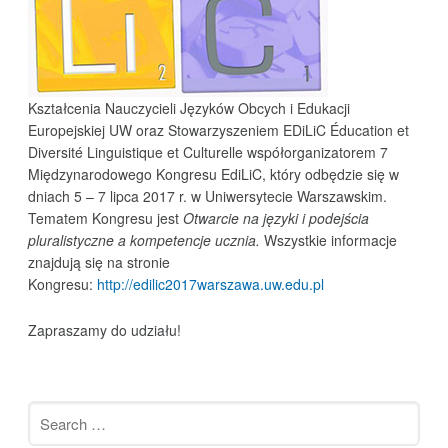
Kształcenia Nauczycieli Języków Obcych i Edukacji
Europejskiej UW oraz Stowarzyszeniem EDiLiC Éducation et
Diversité Linguistique et Culturelle współorganizatorem 7
Międzynarodowego Kongresu EdiLiC, który odbędzie się w
dniach 5 – 7 lipca 2017 r. w Uniwersytecie Warszawskim.
Tematem Kongresu jest
Otwarcie na j
ę
zyki i podej
ś
cia
pluralistyczne
a kompetencje ucznia.
Wszystkie informacje
znajdują się na stronie
Kongresu:
http://edilic2017warszawa.uw.edu.pl
Zapraszamy do udziału!
Search
for: