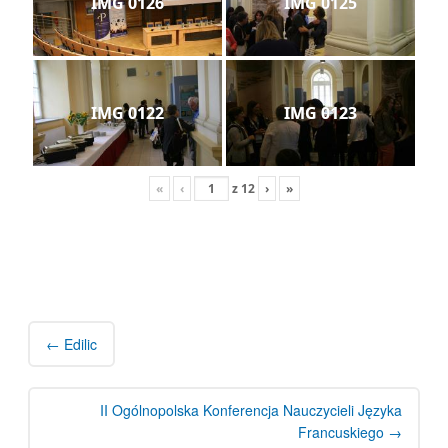
IMG 0126
IMG 0125
IMG 0122
IMG 0123
«
‹
z
12
›
»
Post
navigation
←
Edilic
II Ogólnopolska Konferencja Nauczycieli Języka
Francuskiego
→